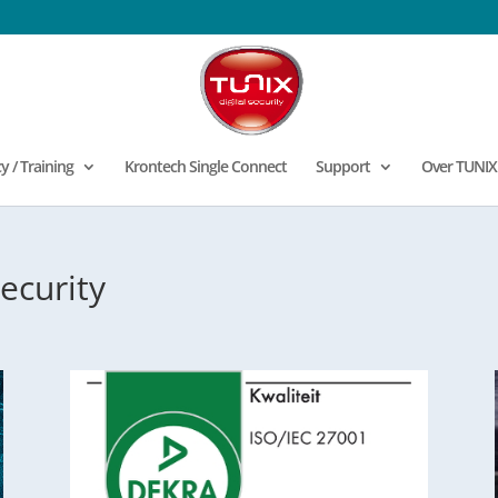
 / Training
Krontech Single Connect
Support
Over TUNIX
ecurity