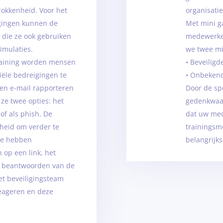
rokkenheid. Voor het
organisati
gingen kunnen de
Met mini g
 die ze ook gebruiken
medewerker
imulaties.
we twee m
raining worden mensen
• Beveilig
ële bedreigingen te
• Onbeken
en e-mail rapporteren
Door de spe
 ze twee opties: het
gedenkwaar
of als phish. De
dat uw med
nheid om verder te
trainingsm
tie hebben
belangrijk
 op een link, het
t beantwoorden van de
et beveiligingsteam
eageren en deze