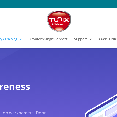
 / Training
Krontech Single Connect
Support
Over TUNIX
reness
cht op werknemers. Door