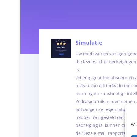
Simulatie
Uw medewerkers krijgen gepe
die levensechte bedreigingen
is:
volledig geautomatiseerd en 
niveau van elk individu met 
learning en kunstmatige intell
Zodra gebruikers deelnemen a
ontvangen ze regelmatig simul
hebben vastgesteld dat de e-
Wij
bedreiging is, kunnen ze dit
de ‘Deze e-mail rapporteren’ 