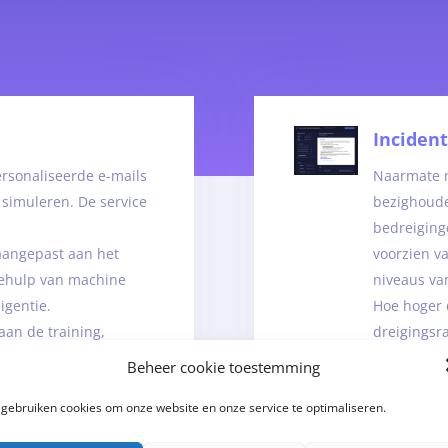
Inciden
rsonaliseerde e-mails
Naarmate m
 simuleren. De service
bezighoude
bedreiging
aangepast aan het
voorzien v
behulp van machine
niveaus va
igentie.
Hoe hoger 
an de training,
dreigingsr
atie-e-mails. Zodra ze
automatisc
Beheer cookie toestemming
mail een mogelijke
het team h
 gebruiken cookies om onze website en onze service te optimaliseren.
 melden met behulp van
bijvoorbee
knop.
incidenten