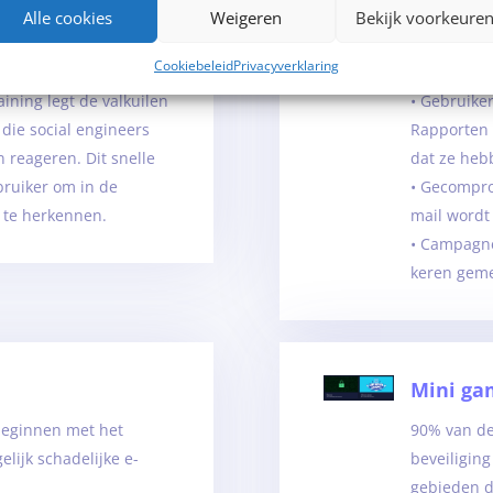
e melden, krijgen ze
Alle gerap
Alle cookies
Weigeren
Bekijk voorkeure
e training leert
doorgestuu
Cookiebeleid
Privacyverklaring
es die ze correct
De triggers
ining legt de valkuilen
• Gebruike
 die social engineers
Rapporten
 reageren. Dit snelle
dat ze heb
ruiker om in de
• Gecomprom
 te herkennen.
mail wordt
• Campagne
keren gem
Mini ga
beginnen met het
90% van de 
lijk schadelijke e-
beveiligin
gebieden d