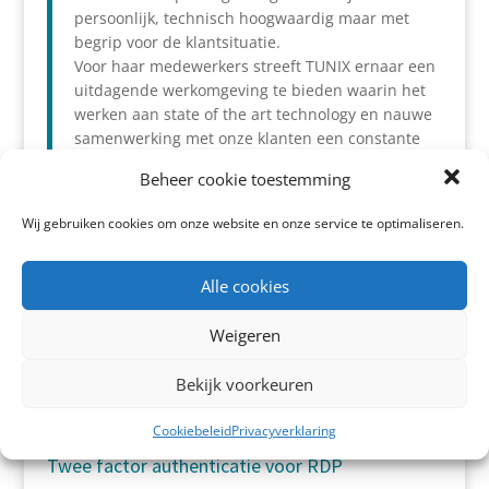
persoonlijk, technisch hoogwaardig maar met
begrip voor de klantsituatie.
Voor haar medewerkers streeft TUNIX ernaar een
uitdagende werkomgeving te bieden waarin het
werken aan state of the art technology en nauwe
samenwerking met onze klanten een constante
mentale uitdaging biedt.
Beheer cookie toestemming
Wij gebruiken cookies om onze website en onze service te optimaliseren.
Artikelen 2FA
Alle cookies
ISO27001 en de 2FA KeyApp
Weigeren
Tweestapsverificatie implementeren bij SaaS
Bekijk voorkeuren
software
Cookiebeleid
Privacyverklaring
Twee factor authenticatie voor RDP