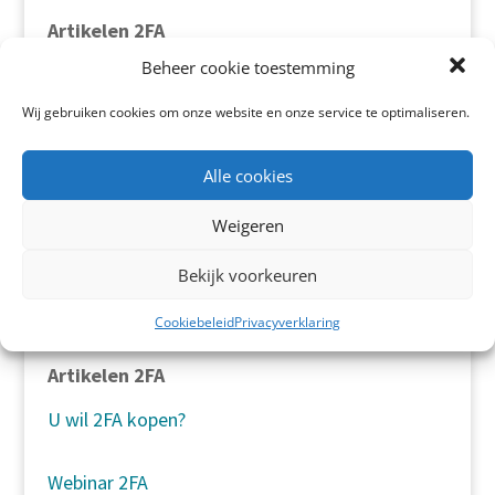
Artikelen 2FA
Beheer cookie toestemming
ISO27001 en de 2FA KeyApp
Wij gebruiken cookies om onze website en onze service te optimaliseren.
Tweestapsverificatie implementeren bij SaaS
Alle cookies
software
Weigeren
Twee factor authenticatie voor RDP
Bekijk voorkeuren
Google Authenticator review
Cookiebeleid
Privacyverklaring
Artikelen 2FA
U wil 2FA kopen?
Webinar 2FA